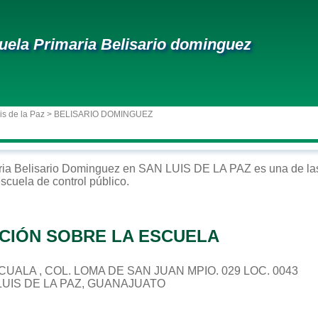
uela Primaria Belisario dominguez
is de la Paz
> BELISARIO DOMINGUEZ
ria
Belisario Dominguez
en
SAN LUIS DE LA PAZ
es una de la
escuela de control
público
.
CIÓN SOBRE LA ESCUELA
MACUALA , COL. LOMA DE SAN JUAN MPIO. 029 LOC. 0043
 LUIS DE LA PAZ, GUANAJUATO