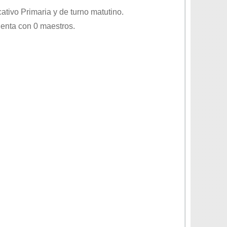
cativo
Primaria
y de turno
matutino
.
uenta con 0 maestros.