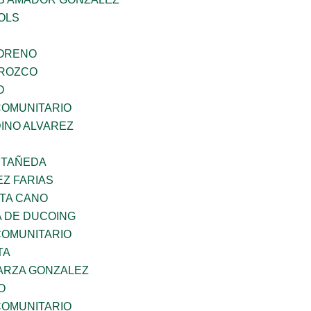
OLS
MORENO
OROZCO
O
OMUNITARIO
INO ALVAREZ
STAÑEDA
Z FARIAS
TA CANO
 DE DUCOING
OMUNITARIO
TA
ARZA GONZALEZ
O
OMUNITARIO