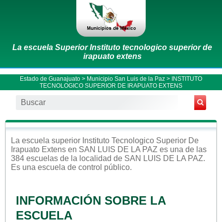
La escuela Superior Instituto tecnologico superior de
irapuato extens
Estado de Guanajuato
>
Municipio San Luis de la Paz
> INSTITUTO
TECNOLOGICO SUPERIOR DE IRAPUATO EXTENS
La escuela
superior
Instituto Tecnologico Superior De
Irapuato Extens
en
SAN LUIS DE LA PAZ
es una de las
384 escuelas de la localidad de
SAN LUIS DE LA PAZ
.
Es una escuela de control
público
.
INFORMACIÓN SOBRE LA
ESCUELA