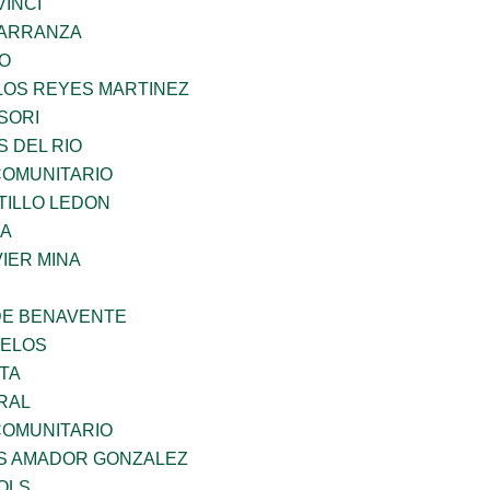
INCI
CARRANZA
GO
LOS REYES MARTINEZ
SORI
 DEL RIO
OMUNITARIO
TILLO LEDON
MA
IER MINA
DE BENAVENTE
CELOS
TA
RAL
OMUNITARIO
S AMADOR GONZALEZ
OLS