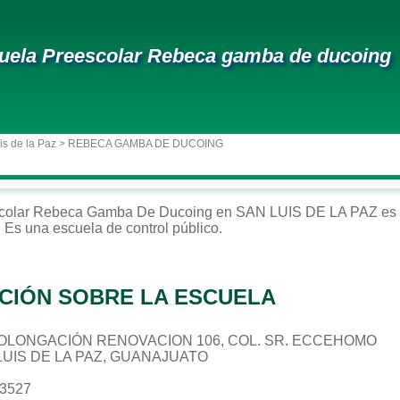
uela Preescolar Rebeca gamba de ducoing
is de la Paz
> REBECA GAMBA DE DUCOING
colar
Rebeca Gamba De Ducoing
en
SAN LUIS DE LA PAZ
es 
. Es una escuela de control
público
.
CIÓN SOBRE LA ESCUELA
 PROLONGACIÓN RENOVACION 106, COL. SR. ECCEHOMO
 LUIS DE LA PAZ, GUANAJUATO
83527