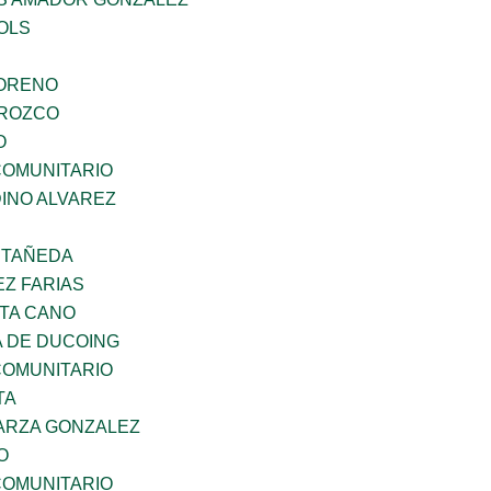
OLS
MORENO
OROZCO
O
OMUNITARIO
INO ALVAREZ
STAÑEDA
Z FARIAS
TA CANO
 DE DUCOING
OMUNITARIO
TA
ARZA GONZALEZ
O
OMUNITARIO