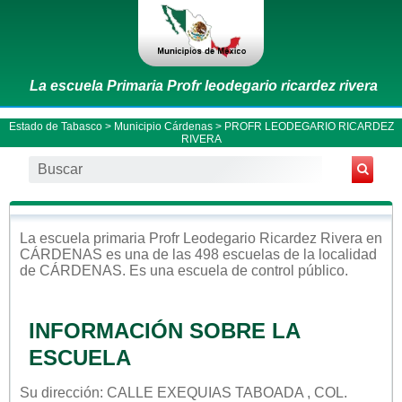
La escuela Primaria Profr leodegario ricardez rivera
Estado de Tabasco
>
Municipio Cárdenas
> PROFR LEODEGARIO RICARDEZ
RIVERA
La escuela
primaria
Profr Leodegario Ricardez Rivera
en
CÁRDENAS
es una de las 498 escuelas de la localidad
de
CÁRDENAS
. Es una escuela de control
público
.
INFORMACIÓN SOBRE LA
ESCUELA
Su dirección: CALLE EXEQUIAS TABOADA , COL.