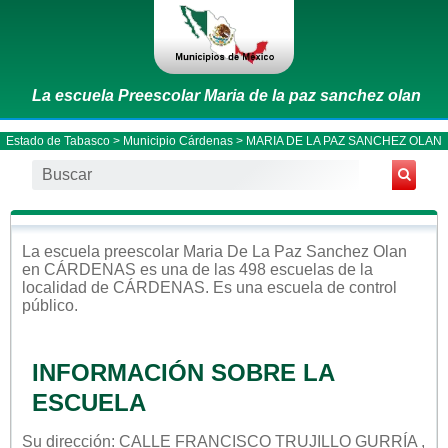
La escuela Preescolar Maria de la paz sanchez olan
Estado de Tabasco
>
Municipio Cárdenas
> MARIA DE LA PAZ SANCHEZ OLAN
La escuela
preescolar
Maria De La Paz Sanchez Olan
en
CÁRDENAS
es una de las 498 escuelas de la
localidad de
CÁRDENAS
. Es una escuela de control
público
.
INFORMACIÓN SOBRE LA
ESCUELA
Su dirección: CALLE FRANCISCO TRUJILLO GURRÍA ,