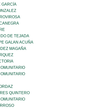
Z GARCÍA
ONZALEZ
 ROVIROSA
OCANEGRA
BRE
RDO DE TEJADA
PE GALAN ACUÑA
NDEZ MAGAÑA
ARQUEZ
CTORIA
OMUNITARIO
OMUNITARIO
 ORDAZ
RES QUINTERO
OMUNITARIO
ARROSO