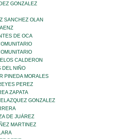
NDEZ GONZALEZ
AZ SANCHEZ OLAN
SAENZ
TES DE OCA
OMUNITARIO
OMUNITARIO
CELOS CALDERON
 DEL NIÑO
AR PINEDA MORALES
REYES PEREZ
EA ZAPATA
VELAZQUEZ GONZALEZ
ARRERA
ZA DE JUÁREZ
ÑEZ MARTINEZ
LARA