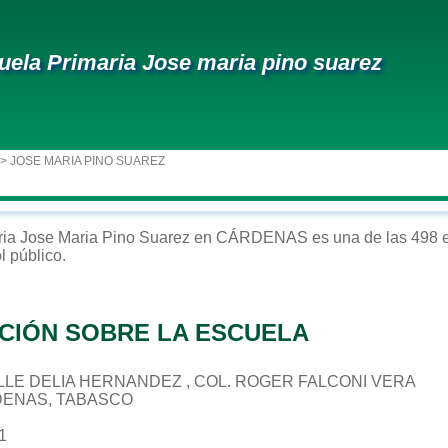
uela Primaria Jose maria pino suarez
> JOSE MARIA PINO SUAREZ
ria
Jose Maria Pino Suarez
en
CÁRDENAS
es una de las 498 
ol
público
.
CIÓN SOBRE LA ESCUELA
CALLE DELIA HERNANDEZ , COL. ROGER FALCONI VERA
DENAS, TABASCO
1