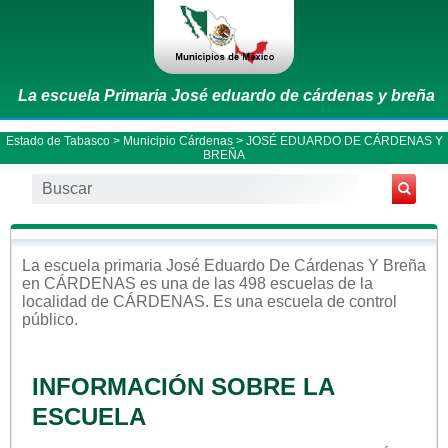
La escuela Primaria José eduardo de cárdenas y breña
Estado de Tabasco
>
Municipio Cárdenas
> JOSÉ EDUARDO DE CÁRDENAS Y
BREÑA
La escuela
primaria
José Eduardo De Cárdenas Y Breña
en
CÁRDENAS
es una de las 498 escuelas de la
localidad de
CÁRDENAS
. Es una escuela de control
público
.
INFORMACIÓN SOBRE LA
ESCUELA