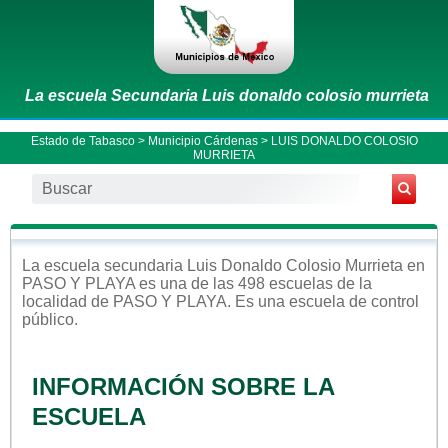
La escuela Secundaria Luis donaldo colosio murrieta
Estado de Tabasco
>
Municipio Cárdenas
> LUIS DONALDO COLOSIO
MURRIETA
La escuela
secundaria
Luis Donaldo Colosio Murrieta
en
PASO Y PLAYA
es una de las 498 escuelas de la
localidad de
PASO Y PLAYA
. Es una escuela de control
público
.
INFORMACIÓN SOBRE LA
ESCUELA