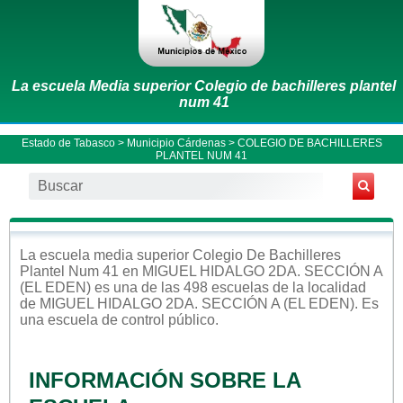
La escuela Media superior Colegio de bachilleres plantel
num 41
Estado de Tabasco
>
Municipio Cárdenas
> COLEGIO DE BACHILLERES
PLANTEL NUM 41
La escuela
media superior
Colegio De Bachilleres
Plantel Num 41
en
MIGUEL HIDALGO 2DA. SECCIÓN A
(EL EDEN)
es una de las 498 escuelas de la localidad
de
MIGUEL HIDALGO 2DA. SECCIÓN A (EL EDEN)
. Es
una escuela de control
público
.
INFORMACIÓN SOBRE LA