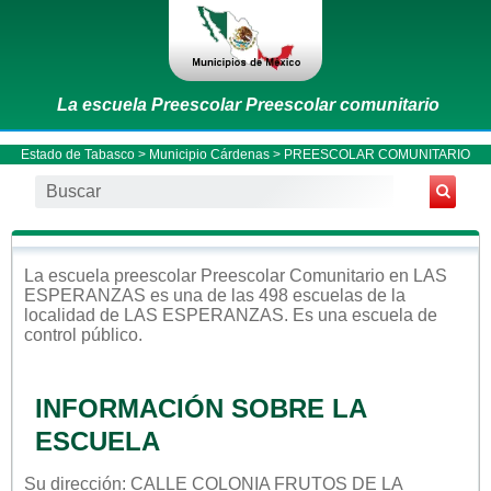
La escuela Preescolar Preescolar comunitario
Estado de Tabasco
>
Municipio Cárdenas
> PREESCOLAR COMUNITARIO
La escuela
preescolar
Preescolar Comunitario
en
LAS
ESPERANZAS
es una de las 498 escuelas de la
localidad de
LAS ESPERANZAS
. Es una escuela de
control
público
.
INFORMACIÓN SOBRE LA
ESCUELA
Su dirección: CALLE COLONIA FRUTOS DE LA