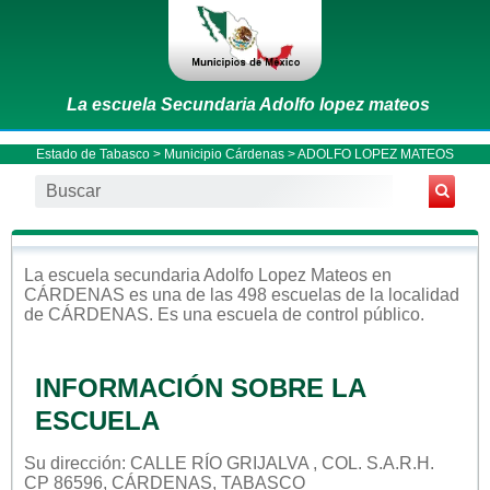
La escuela Secundaria Adolfo lopez mateos
Estado de Tabasco
>
Municipio Cárdenas
> ADOLFO LOPEZ MATEOS
La escuela
secundaria
Adolfo Lopez Mateos
en
CÁRDENAS
es una de las 498 escuelas de la localidad
de
CÁRDENAS
. Es una escuela de control
público
.
INFORMACIÓN SOBRE LA
ESCUELA
Su dirección: CALLE RÍO GRIJALVA , COL. S.A.R.H.
CP 86596, CÁRDENAS, TABASCO