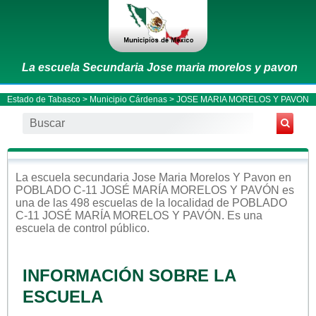
La escuela Secundaria Jose maria morelos y pavon
Estado de Tabasco
>
Municipio Cárdenas
> JOSE MARIA MORELOS Y PAVON
La escuela
secundaria
Jose Maria Morelos Y Pavon
en
POBLADO C-11 JOSÉ MARÍA MORELOS Y PAVÓN
es
una de las 498 escuelas de la localidad de
POBLADO
C-11 JOSÉ MARÍA MORELOS Y PAVÓN
. Es una
escuela de control
público
.
INFORMACIÓN SOBRE LA
ESCUELA