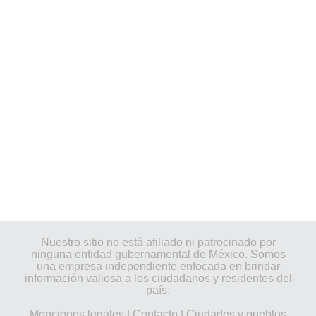
Nuestro sitio no está afiliado ni patrocinado por
ninguna entidad gubernamental de México. Somos
una empresa independiente enfocada en brindar
información valiosa a los ciudadanos y residentes del
país.
Menciones legales
|
Contacto
|
Ciudades y pueblos