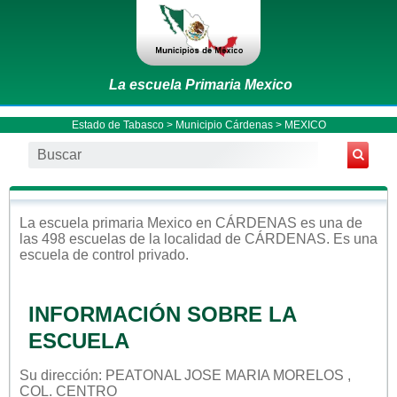
La escuela Primaria Mexico
Estado de Tabasco
>
Municipio Cárdenas
> MEXICO
La escuela
primaria
Mexico
en
CÁRDENAS
es una de
las 498 escuelas de la localidad de
CÁRDENAS
. Es una
escuela de control
privado
.
INFORMACIÓN SOBRE LA
ESCUELA
Su dirección: PEATONAL JOSE MARIA MORELOS ,
COL. CENTRO