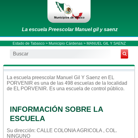
La escuela Preescolar Manuel gil y saenz
Estado de Tabasco
>
Municipio Cárdenas
> MANUEL GIL Y SAENZ
La escuela
preescolar
Manuel Gil Y Saenz
en
EL
PORVENIR
es una de las 498 escuelas de la localidad
de
EL PORVENIR
. Es una escuela de control
público
.
INFORMACIÓN SOBRE LA
ESCUELA
Su dirección: CALLE COLONIA AGRICOLA , COL.
NINGUNO