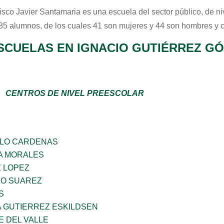
isco Javier Santamaria
es una escuela del sector
público
, de n
 85 alumnos, de los cuales 41 son mujeres y 44 son hombres y 
SCUELAS EN IGNACIO GUTIÉRREZ GÓM
CENTROS DE NIVEL PREESCOLAR
LLO CARDENAS
A MORALES
Z LOPEZ
NO SUAREZ
S
A GUTIERREZ ESKILDSEN
E DEL VALLE