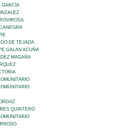
Z GARCÍA
ONZALEZ
 ROVIROSA
OCANEGRA
BRE
RDO DE TEJADA
PE GALAN ACUÑA
NDEZ MAGAÑA
ARQUEZ
CTORIA
OMUNITARIO
OMUNITARIO
 ORDAZ
RES QUINTERO
OMUNITARIO
ARROSO