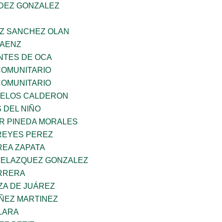
NDEZ GONZALEZ
AZ SANCHEZ OLAN
SAENZ
TES DE OCA
OMUNITARIO
OMUNITARIO
CELOS CALDERON
 DEL NIÑO
AR PINEDA MORALES
REYES PEREZ
EA ZAPATA
VELAZQUEZ GONZALEZ
ARRERA
ZA DE JUÁREZ
ÑEZ MARTINEZ
LARA