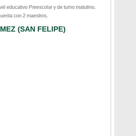
ivel educativo
Preescolar
y de turno
matutino
.
cuenta con 2 maestros.
EZ (SAN FELIPE)