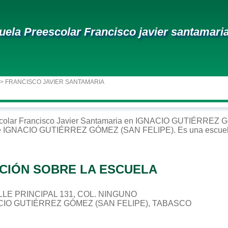
uela Preescolar Francisco javier santamari
> FRANCISCO JAVIER SANTAMARIA
colar
Francisco Javier Santamaria
en
IGNACIO GUTIÉRREZ G
e
IGNACIO GUTIÉRREZ GÓMEZ (SAN FELIPE)
. Es una escue
CIÓN SOBRE LA ESCUELA
CALLE PRINCIPAL 131, COL. NINGUNO
ACIO GUTIÉRREZ GÓMEZ (SAN FELIPE), TABASCO