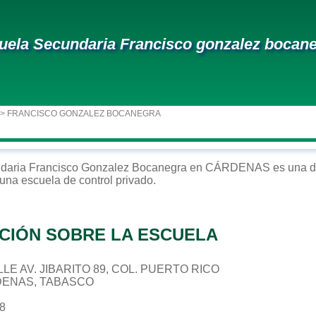
uela Secundaria Francisco gonzalez bocan
> FRANCISCO GONZALEZ BOCANEGRA
daria
Francisco Gonzalez Bocanegra
en
CÁRDENAS
es una d
 una escuela de control
privado
.
CIÓN SOBRE LA ESCUELA
ALLE AV. JIBARITO 89, COL. PUERTO RICO
DENAS, TABASCO
68