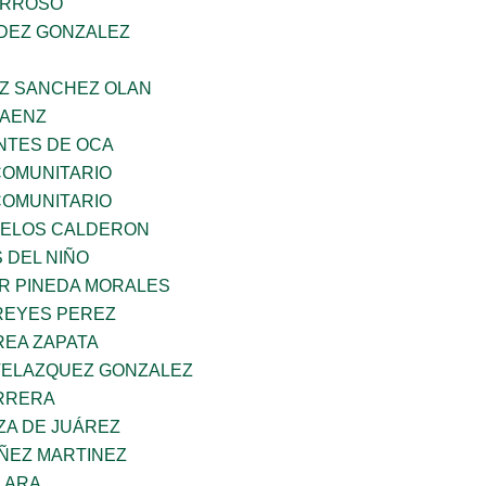
ARROSO
NDEZ GONZALEZ
AZ SANCHEZ OLAN
SAENZ
TES DE OCA
OMUNITARIO
OMUNITARIO
CELOS CALDERON
 DEL NIÑO
AR PINEDA MORALES
REYES PEREZ
EA ZAPATA
VELAZQUEZ GONZALEZ
ARRERA
ZA DE JUÁREZ
ÑEZ MARTINEZ
LARA