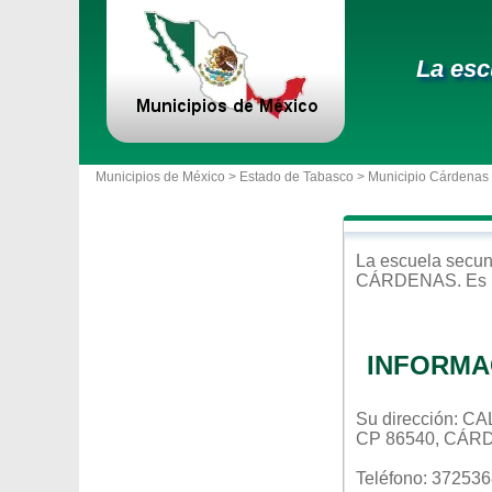
La esc
Municipios de México >
Estado de Tabasco
>
Municipio Cárdenas
La escuela
secun
CÁRDENAS
. Es
INFORMA
Su dirección: C
CP 86540, CÁR
Teléfono: 37253