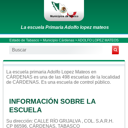
La escuela Primaria Adolfo lopez mateos
Estado de Tabasco
>
Municipio Cárdenas
> ADOLFO LOPEZ MATEOS
La escuela
primaria
Adolfo Lopez Mateos
en
CÁRDENAS
es una de las 498 escuelas de la localidad
de
CÁRDENAS
. Es una escuela de control
público
.
INFORMACIÓN SOBRE LA
ESCUELA
Su dirección: CALLE RÍO GRIJALVA , COL. S.A.R.H.
CP 86596, CÁRDENAS, TABASCO