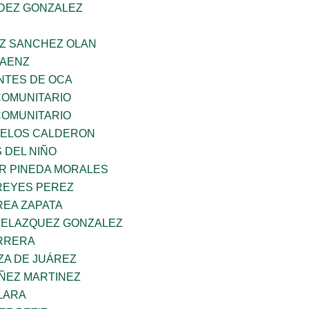
NDEZ GONZALEZ
AZ SANCHEZ OLAN
SAENZ
TES DE OCA
OMUNITARIO
OMUNITARIO
CELOS CALDERON
 DEL NIÑO
AR PINEDA MORALES
REYES PEREZ
EA ZAPATA
VELAZQUEZ GONZALEZ
ARRERA
ZA DE JUÁREZ
ÑEZ MARTINEZ
LARA