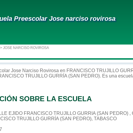
uela Preescolar Jose narciso rovirosa
> JOSE NARCISO ROVIROSA
colar
Jose Narciso Rovirosa
en
FRANCISCO TRUJILLO GURR
RANCISCO TRUJILLO GURRÍA (SAN PEDRO)
. Es una escuel
CIÓN SOBRE LA ESCUELA
CALLE EJIDO FRANCISCO TRUJILLO GURRIA (SAN PEDRO) ,
NCISCO TRUJILLO GURRÍA (SAN PEDRO), TABASCO
7