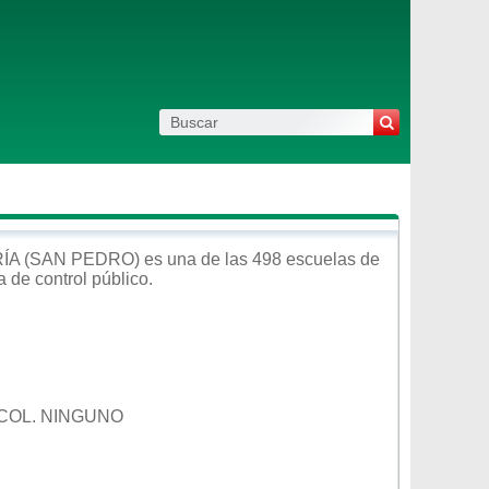
ÍA (SAN PEDRO)
es una de las 498 escuelas de
a de control
público
.
 COL. NINGUNO