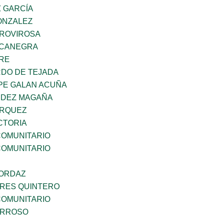
Z GARCÍA
ONZALEZ
 ROVIROSA
OCANEGRA
BRE
RDO DE TEJADA
PE GALAN ACUÑA
NDEZ MAGAÑA
ARQUEZ
CTORIA
OMUNITARIO
OMUNITARIO
 ORDAZ
RES QUINTERO
OMUNITARIO
ARROSO