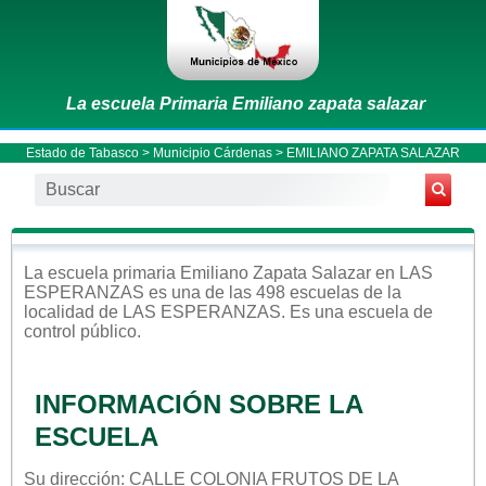
La escuela Primaria Emiliano zapata salazar
Estado de Tabasco
>
Municipio Cárdenas
> EMILIANO ZAPATA SALAZAR
La escuela
primaria
Emiliano Zapata Salazar
en
LAS
ESPERANZAS
es una de las 498 escuelas de la
localidad de
LAS ESPERANZAS
. Es una escuela de
control
público
.
INFORMACIÓN SOBRE LA
ESCUELA
Su dirección: CALLE COLONIA FRUTOS DE LA