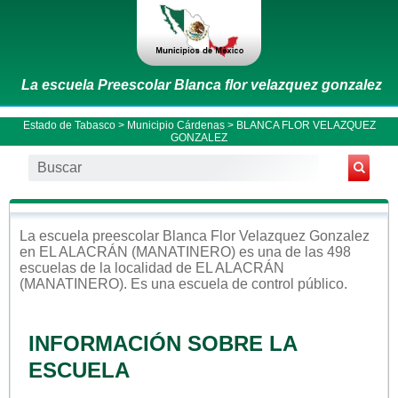
La escuela Preescolar Blanca flor velazquez gonzalez
Estado de Tabasco
>
Municipio Cárdenas
> BLANCA FLOR VELAZQUEZ
GONZALEZ
La escuela
preescolar
Blanca Flor Velazquez Gonzalez
en
EL ALACRÁN (MANATINERO)
es una de las 498
escuelas de la localidad de
EL ALACRÁN
(MANATINERO)
. Es una escuela de control
público
.
INFORMACIÓN SOBRE LA
ESCUELA