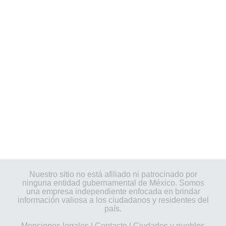
Nuestro sitio no está afiliado ni patrocinado por
ninguna entidad gubernamental de México. Somos
una empresa independiente enfocada en brindar
información valiosa a los ciudadanos y residentes del
país.
Menciones legales
|
Contacto
|
Ciudades y pueblos