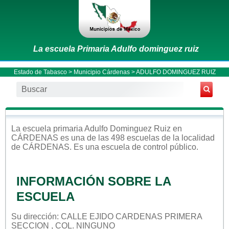
La escuela Primaria Adulfo dominguez ruiz
Estado de Tabasco
>
Municipio Cárdenas
> ADULFO DOMINGUEZ RUIZ
La escuela
primaria
Adulfo Dominguez Ruiz
en
CÁRDENAS
es una de las 498 escuelas de la localidad
de
CÁRDENAS
. Es una escuela de control
público
.
INFORMACIÓN SOBRE LA
ESCUELA
Su dirección: CALLE EJIDO CARDENAS PRIMERA
SECCION , COL. NINGUNO