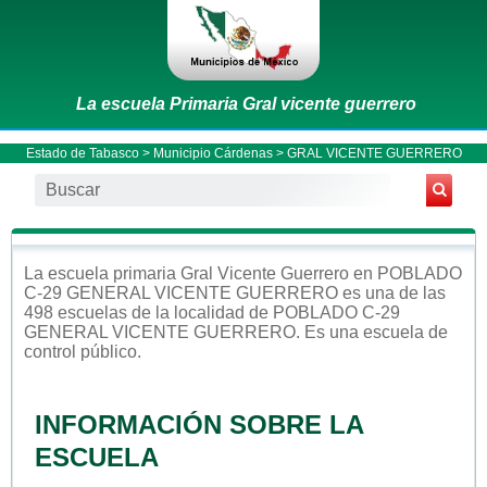
La escuela Primaria Gral vicente guerrero
Estado de Tabasco
>
Municipio Cárdenas
> GRAL VICENTE GUERRERO
La escuela
primaria
Gral Vicente Guerrero
en
POBLADO
C-29 GENERAL VICENTE GUERRERO
es una de las
498 escuelas de la localidad de
POBLADO C-29
GENERAL VICENTE GUERRERO
. Es una escuela de
control
público
.
INFORMACIÓN SOBRE LA
ESCUELA