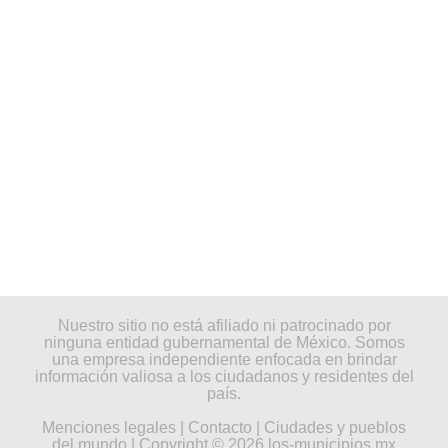
Nuestro sitio no está afiliado ni patrocinado por
ninguna entidad gubernamental de México. Somos
una empresa independiente enfocada en brindar
información valiosa a los ciudadanos y residentes del
país.
Menciones legales
|
Contacto
|
Ciudades y pueblos
del mundo
| Copyright © 2026 los-municipios.mx