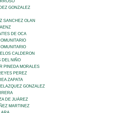
ARROSO
NDEZ GONZALEZ
AZ SANCHEZ OLAN
SAENZ
TES DE OCA
OMUNITARIO
OMUNITARIO
CELOS CALDERON
 DEL NIÑO
AR PINEDA MORALES
REYES PEREZ
EA ZAPATA
VELAZQUEZ GONZALEZ
ARRERA
ZA DE JUÁREZ
ÑEZ MARTINEZ
LARA