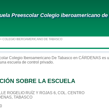
uela Preescolar Colegio iberoamericano de
> COLEGIO IBEROAMERICANO DE TABASCO
colar
Colegio Iberoamericano De Tabasco
en
CÁRDENAS
es u
 una escuela de control
privado
.
CIÓN SOBRE LA ESCUELA
CALLE ROGELIO RUÍZ Y ROJAS 6, COL. CENTRO
DENAS, TABASCO
00