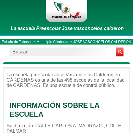
La escuela Preescolar Jose vasconcelos calderon
Estado de Tabasco
>
Municipio Cárdenas
> JOSE VASCONCELOS CALDERON
La escuela
preescolar
Jose Vasconcelos Calderon
en
CÁRDENAS
es una de las 498 escuelas de la localidad
de
CÁRDENAS
. Es una escuela de control
público
.
INFORMACIÓN SOBRE LA
ESCUELA
Su dirección: CALLE CARLOS A. MADRAZO , COL. EL
PALMAR