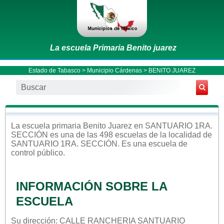
La escuela Primaria Benito juarez
Estado de Tabasco
>
Municipio Cárdenas
> BENITO JUAREZ
La escuela
primaria
Benito Juarez
en
SANTUARIO 1RA.
SECCIÓN
es una de las 498 escuelas de la localidad de
SANTUARIO 1RA. SECCIÓN
. Es una escuela de
control
público
.
INFORMACIÓN SOBRE LA
ESCUELA
Su dirección: CALLE RANCHERIA SANTUARIO