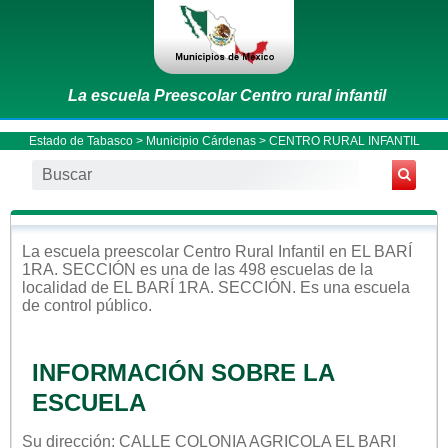
La escuela Preescolar Centro rural infantil
Estado de Tabasco
>
Municipio Cárdenas
> CENTRO RURAL INFANTIL
La escuela
preescolar
Centro Rural Infantil
en
EL BARÍ
1RA. SECCIÓN
es una de las 498 escuelas de la
localidad de
EL BARÍ 1RA. SECCIÓN
. Es una escuela
de control
público
.
INFORMACIÓN SOBRE LA
ESCUELA
Su dirección: CALLE COLONIA AGRICOLA EL BARI