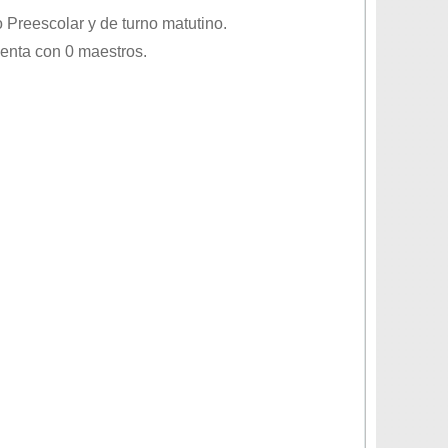
o
Preescolar
y de turno
matutino
.
uenta con 0 maestros.