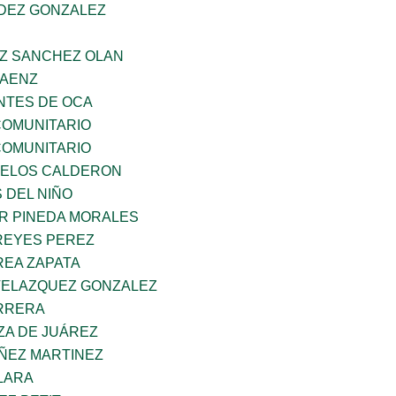
NDEZ GONZALEZ
AZ SANCHEZ OLAN
SAENZ
TES DE OCA
OMUNITARIO
OMUNITARIO
CELOS CALDERON
 DEL NIÑO
AR PINEDA MORALES
REYES PEREZ
EA ZAPATA
VELAZQUEZ GONZALEZ
ARRERA
ZA DE JUÁREZ
ÑEZ MARTINEZ
LARA