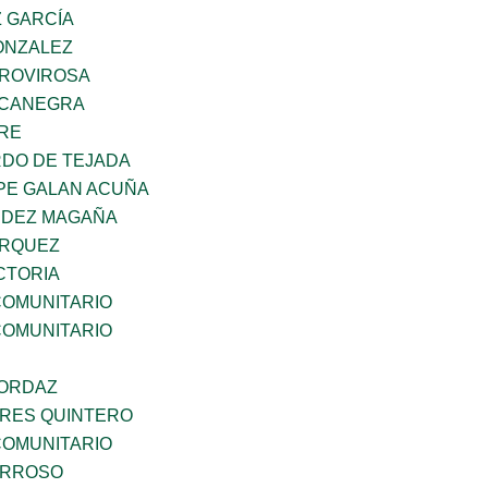
Z GARCÍA
ONZALEZ
 ROVIROSA
OCANEGRA
BRE
RDO DE TEJADA
PE GALAN ACUÑA
NDEZ MAGAÑA
ARQUEZ
CTORIA
OMUNITARIO
OMUNITARIO
 ORDAZ
RES QUINTERO
OMUNITARIO
ARROSO