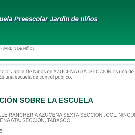
uela Preescolar Jardin de niños
> JARDIN DE NIÑOS
colar
Jardin De Niños
en
AZUCENA 6TA. SECCIÓN
es una de 
 Es una escuela de control
público
.
CIÓN SOBRE LA ESCUELA
 CALLE RANCHERIA AZUCENA SEXTA SECCION , COL. NING
CENA 6TA. SECCIÓN, TABASCO
65