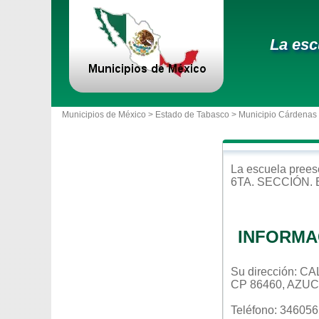
La esc
Municipios de México >
Estado de Tabasco
>
Municipio Cárdenas
La escuela
prees
6TA. SECCIÓN
.
INFORMA
Su dirección:
CP 86460, AZU
Teléfono: 34605