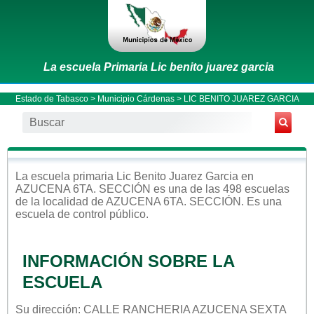
La escuela Primaria Lic benito juarez garcia
Estado de Tabasco
>
Municipio Cárdenas
> LIC BENITO JUAREZ GARCIA
La escuela
primaria
Lic Benito Juarez Garcia
en
AZUCENA 6TA. SECCIÓN
es una de las 498 escuelas
de la localidad de
AZUCENA 6TA. SECCIÓN
. Es una
escuela de control
público
.
INFORMACIÓN SOBRE LA
ESCUELA
Su dirección: CALLE RANCHERIA AZUCENA SEXTA