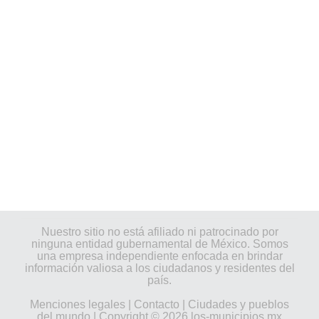
Nuestro sitio no está afiliado ni patrocinado por
ninguna entidad gubernamental de México. Somos
una empresa independiente enfocada en brindar
información valiosa a los ciudadanos y residentes del
país.
Menciones legales
|
Contacto
|
Ciudades y pueblos
del mundo
| Copyright © 2026 los-municipios.mx