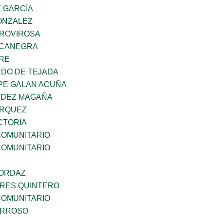
Z GARCÍA
ONZALEZ
 ROVIROSA
OCANEGRA
BRE
RDO DE TEJADA
PE GALAN ACUÑA
NDEZ MAGAÑA
ARQUEZ
CTORIA
OMUNITARIO
OMUNITARIO
 ORDAZ
RES QUINTERO
OMUNITARIO
ARROSO