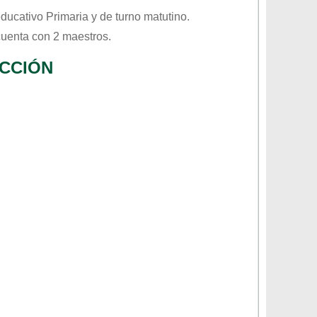
 educativo
Primaria
y de turno
matutino
.
cuenta con 2 maestros.
ECCIÓN