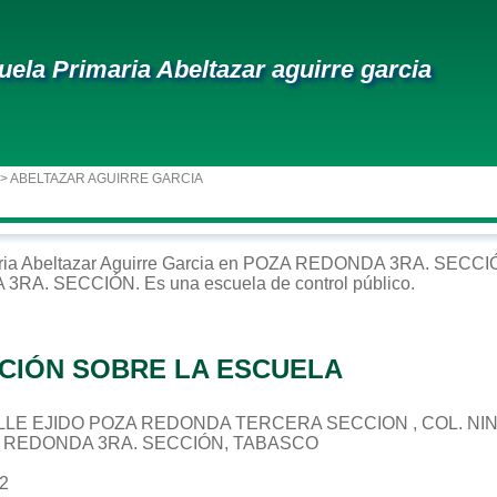
uela Primaria Abeltazar aguirre garcia
> ABELTAZAR AGUIRRE GARCIA
ria
Abeltazar Aguirre Garcia
en
POZA REDONDA 3RA. SECCI
 3RA. SECCIÓN
. Es una escuela de control
público
.
CIÓN SOBRE LA ESCUELA
 CALLE EJIDO POZA REDONDA TERCERA SECCION , COL. N
A REDONDA 3RA. SECCIÓN, TABASCO
92