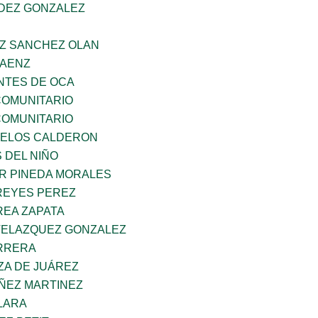
NDEZ GONZALEZ
AZ SANCHEZ OLAN
SAENZ
TES DE OCA
OMUNITARIO
OMUNITARIO
CELOS CALDERON
 DEL NIÑO
AR PINEDA MORALES
REYES PEREZ
EA ZAPATA
VELAZQUEZ GONZALEZ
ARRERA
ZA DE JUÁREZ
ÑEZ MARTINEZ
LARA