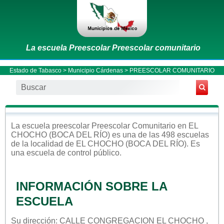
La escuela Preescolar Preescolar comunitario
Estado de Tabasco
>
Municipio Cárdenas
> PREESCOLAR COMUNITARIO
La escuela
preescolar
Preescolar Comunitario
en
EL
CHOCHO (BOCA DEL RÍO)
es una de las 498 escuelas
de la localidad de
EL CHOCHO (BOCA DEL RÍO)
. Es
una escuela de control
público
.
INFORMACIÓN SOBRE LA
ESCUELA
Su dirección: CALLE CONGREGACION EL CHOCHO ,