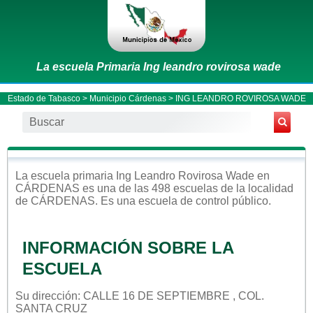
La escuela Primaria Ing leandro rovirosa wade
Estado de Tabasco
>
Municipio Cárdenas
> ING LEANDRO ROVIROSA WADE
La escuela
primaria
Ing Leandro Rovirosa Wade
en
CÁRDENAS
es una de las 498 escuelas de la localidad
de
CÁRDENAS
. Es una escuela de control
público
.
INFORMACIÓN SOBRE LA
ESCUELA
Su dirección: CALLE 16 DE SEPTIEMBRE , COL.
SANTA CRUZ