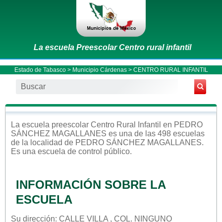
La escuela Preescolar Centro rural infantil
Estado de Tabasco
>
Municipio Cárdenas
> CENTRO RURAL INFANTIL
La escuela
preescolar
Centro Rural Infantil
en
PEDRO
SÁNCHEZ MAGALLANES
es una de las 498 escuelas
de la localidad de
PEDRO SÁNCHEZ MAGALLANES
.
Es una escuela de control
público
.
INFORMACIÓN SOBRE LA
ESCUELA
Su dirección: CALLE VILLA , COL. NINGUNO