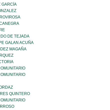
Z GARCÍA
ONZALEZ
 ROVIROSA
OCANEGRA
BRE
RDO DE TEJADA
PE GALAN ACUÑA
NDEZ MAGAÑA
ARQUEZ
CTORIA
OMUNITARIO
OMUNITARIO
 ORDAZ
RES QUINTERO
OMUNITARIO
ARROSO