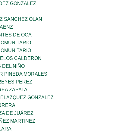
NDEZ GONZALEZ
AZ SANCHEZ OLAN
SAENZ
TES DE OCA
OMUNITARIO
OMUNITARIO
CELOS CALDERON
 DEL NIÑO
AR PINEDA MORALES
REYES PEREZ
EA ZAPATA
VELAZQUEZ GONZALEZ
ARRERA
ZA DE JUÁREZ
ÑEZ MARTINEZ
LARA