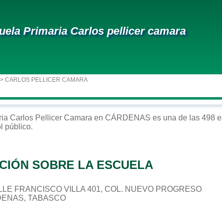
uela Primaria Carlos pellicer camara
> CARLOS PELLICER CAMARA
ria
Carlos Pellicer Camara
en
CÁRDENAS
es una de las 498 e
ol
público
.
CIÓN SOBRE LA ESCUELA
CALLE FRANCISCO VILLA 401, COL. NUEVO PROGRESO
DENAS, TABASCO