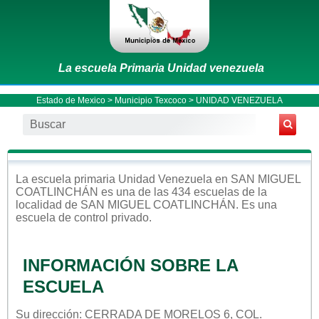
La escuela Primaria Unidad venezuela
Estado de Mexico
>
Municipio Texcoco
> UNIDAD VENEZUELA
La escuela
primaria
Unidad Venezuela
en
SAN MIGUEL
COATLINCHÁN
es una de las 434 escuelas de la
localidad de
SAN MIGUEL COATLINCHÁN
. Es una
escuela de control
privado
.
INFORMACIÓN SOBRE LA
ESCUELA
Su dirección: CERRADA DE MORELOS 6, COL.