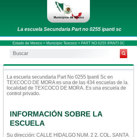
La escuela Secundaria Part no 0255 ipanti sc
Estado de Mexico
>
Municipio Texcoco
> PART NO 0255 IPANTI SC
La escuela
secundaria
Part No 0255 Ipanti Sc
en
TEXCOCO DE MORA
es una de las 434 escuelas de la
localidad de
TEXCOCO DE MORA
. Es una escuela de
control
privado
.
INFORMACIÓN SOBRE LA
ESCUELA
Su dirección: CALLE HIDALGO NUM. 2 2, COL. SANTA