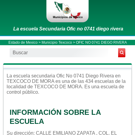
La escuela Secundaria Ofic no 0741 diego rivera
Estado de Mexico
>
Municipio Texcoco
> OFIC NO 0741 DIEGO RIVERA
La escuela
secundaria
Ofic No 0741 Diego Rivera
en
TEXCOCO DE MORA
es una de las 434 escuelas de la
localidad de
TEXCOCO DE MORA
. Es una escuela de
control
público
.
INFORMACIÓN SOBRE LA
ESCUELA
Su dirección: CALLE EMILIANO ZAPATA , COL. EL