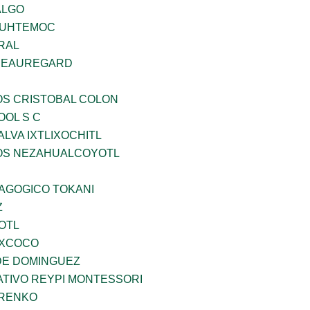
ALGO
AUHTEMOC
RAL
 BEAUREGARD
OS CRISTOBAL COLON
OOL S C
LVA IXTLIXOCHITL
ÐOS NEZAHUALCOYOTL
DAGOGICO TOKANI
Z
OTL
EXCOCO
DE DOMINGUEZ
TIVO REYPI MONTESSORI
ARENKO