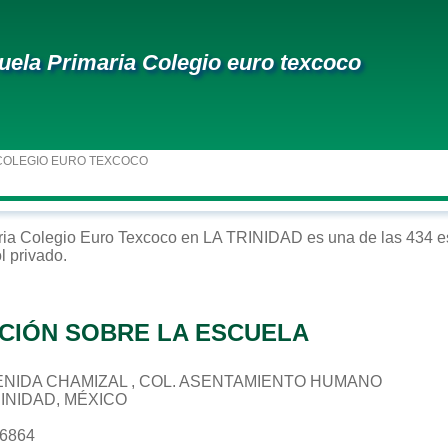
uela Primaria Colegio euro texcoco
COLEGIO EURO TEXCOCO
ria
Colegio Euro Texcoco
en
LA TRINIDAD
es una de las 434 e
ol
privado
.
CIÓN SOBRE LA ESCUELA
 AVENIDA CHAMIZAL , COL. ASENTAMIENTO HUMANO
RINIDAD, MÉXICO
56864