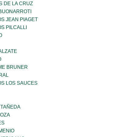
S DE LA CRUZ
 BUONARROTI
OS JEAN PIAGET
S PILCALLI
O
ALZATE
O
ME BRUNER
RAL
OS LOS SAUCES
STAÑEDA
DOZA
ES
MENIO