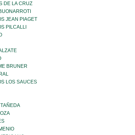
S DE LA CRUZ
 BUONARROTI
OS JEAN PIAGET
S PILCALLI
O
ALZATE
O
ME BRUNER
RAL
OS LOS SAUCES
STAÑEDA
DOZA
ES
MENIO