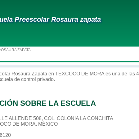
uela Preescolar Rosaura zapata
ROSAURA ZAPATA
colar
Rosaura Zapata
en
TEXCOCO DE MORA
es una de las 4
scuela de control
privado
.
CIÓN SOBRE LA ESCUELA
CALLE ALLENDE 508, COL. COLONIA LA CONCHITA
COCO DE MORA, MÉXICO
56120