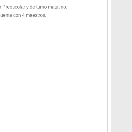
vo
Preescolar
y de turno
matutino
.
cuenta con 4 maestros.