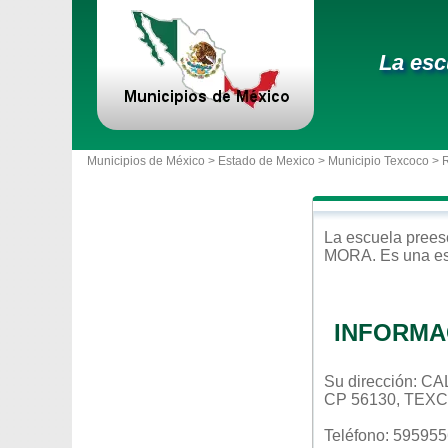
La esc
Municipios de México >
Estado de Mexico
>
Municipio Texcoco
> 
La escuela
prees
MORA
. Es una e
INFORMA
Su dirección: 
CP 56130, TEX
Teléfono: 59595