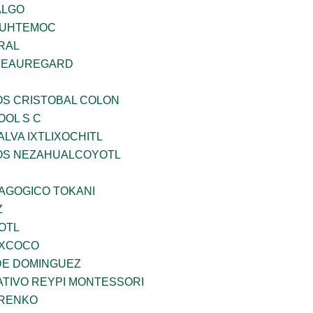
ALGO
AUHTEMOC
RAL
 BEAUREGARD
OS CRISTOBAL COLON
OOL S C
LVA IXTLIXOCHITL
ÐOS NEZAHUALCOYOTL
DAGOGICO TOKANI
Z
OTL
EXCOCO
DE DOMINGUEZ
TIVO REYPI MONTESSORI
ARENKO