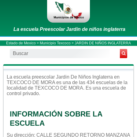
La escuela Preescolar Jardin de niños inglaterra
Estado de Mexico
>
Municipio Texcoco
> JARDIN DE NIÑOS INGLATERRA
La escuela
preescolar
Jardin De Niños Inglaterra
en
TEXCOCO DE MORA
es una de las 434 escuelas de la
localidad de
TEXCOCO DE MORA
. Es una escuela de
control
privado
.
INFORMACIÓN SOBRE LA
ESCUELA
Su dirección: CALLE SEGUNDO RETORNO MANZANA