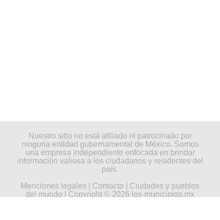
Nuestro sitio no está afiliado ni patrocinado por
ninguna entidad gubernamental de México. Somos
una empresa independiente enfocada en brindar
información valiosa a los ciudadanos y residentes del
país.
Menciones legales
|
Contacto
|
Ciudades y pueblos
del mundo
| Copyright © 2026 los-municipios.mx
Todos los derechos reservados