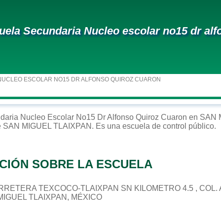
uela Secundaria Nucleo escolar no15 dr alf
NUCLEO ESCOLAR NO15 DR ALFONSO QUIROZ CUARON
daria
Nucleo Escolar No15 Dr Alfonso Quiroz Cuaron
en
SAN 
e
SAN MIGUEL TLAIXPAN
. Es una escuela de control
público
.
CIÓN SOBRE LA ESCUELA
 CARRETERA TEXCOCO-TLAIXPAN SN KILOMETRO 4.5 , CO
 MIGUEL TLAIXPAN, MÉXICO