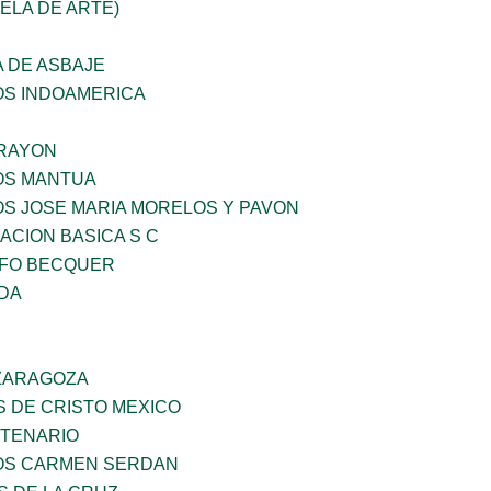
UELA DE ARTE)
 DE ASBAJE
OS INDOAMERICA
RAYON
ÑOS MANTUA
OS JOSE MARIA MORELOS Y PAVON
CION BASICA S C
FO BECQUER
IDA
 ZARAGOZA
S DE CRISTO MEXICO
NTENARIO
ÑOS CARMEN SERDAN