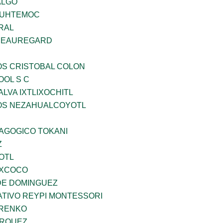
ALGO
AUHTEMOC
RAL
 BEAUREGARD
OS CRISTOBAL COLON
OOL S C
LVA IXTLIXOCHITL
ÐOS NEZAHUALCOYOTL
DAGOGICO TOKANI
Z
OTL
EXCOCO
DE DOMINGUEZ
TIVO REYPI MONTESSORI
ARENKO
ARQUEZ