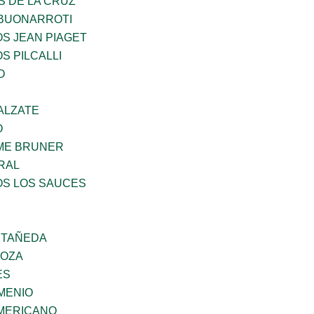
S DE LA CRUZ
 BUONARROTI
OS JEAN PIAGET
S PILCALLI
O
ALZATE
O
ME BRUNER
RAL
OS LOS SAUCES
STAÑEDA
DOZA
ES
MENIO
MERICANO