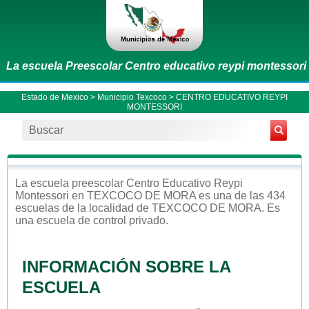
La escuela Preescolar Centro educativo reypi montessori
Estado de Mexico
>
Municipio Texcoco
> CENTRO EDUCATIVO REYPI
MONTESSORI
La escuela
preescolar
Centro Educativo Reypi
Montessori
en
TEXCOCO DE MORA
es una de las 434
escuelas de la localidad de
TEXCOCO DE MORA
. Es
una escuela de control
privado
.
INFORMACIÓN SOBRE LA
ESCUELA