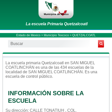
La escuela Primaria Quetzalcoatl
Estado de Mexico
>
Municipio Texcoco
> QUETZALCOATL
La escuela
primaria
Quetzalcoatl
en
SAN MIGUEL
COATLINCHÁN
es una de las 434 escuelas de la
localidad de
SAN MIGUEL COATLINCHÁN
. Es una
escuela de control
público
.
INFORMACIÓN SOBRE LA
ESCUELA
Su dirección: CALLE TONATIUH , COL.