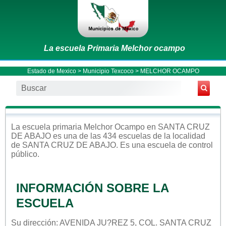
La escuela Primaria Melchor ocampo
Estado de Mexico
>
Municipio Texcoco
> MELCHOR OCAMPO
La escuela
primaria
Melchor Ocampo
en
SANTA CRUZ
DE ABAJO
es una de las 434 escuelas de la localidad
de
SANTA CRUZ DE ABAJO
. Es una escuela de control
público
.
INFORMACIÓN SOBRE LA
ESCUELA
Su dirección: AVENIDA JU?REZ 5, COL. SANTA CRUZ