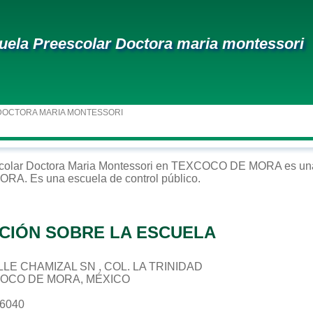
uela Preescolar Doctora maria montessori
DOCTORA MARIA MONTESSORI
colar
Doctora Maria Montessori
en
TEXCOCO DE MORA
es una
MORA
. Es una escuela de control
público
.
CIÓN SOBRE LA ESCUELA
CALLE CHAMIZAL SN , COL. LA TRINIDAD
COCO DE MORA, MÉXICO
46040