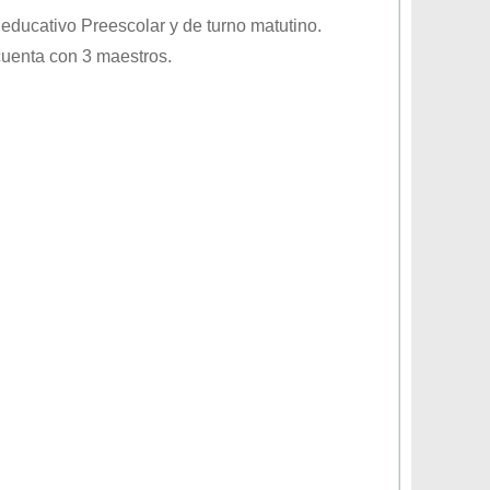
l educativo
Preescolar
y de turno
matutino
.
cuenta con 3 maestros.