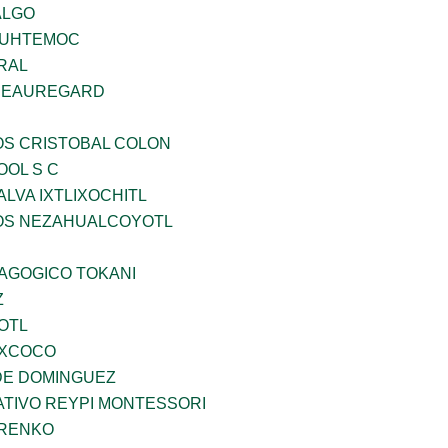
ALGO
AUHTEMOC
RAL
 BEAUREGARD
OS CRISTOBAL COLON
OOL S C
LVA IXTLIXOCHITL
ÐOS NEZAHUALCOYOTL
DAGOGICO TOKANI
Z
OTL
EXCOCO
DE DOMINGUEZ
TIVO REYPI MONTESSORI
ARENKO