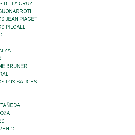
S DE LA CRUZ
 BUONARROTI
OS JEAN PIAGET
S PILCALLI
O
ALZATE
O
ME BRUNER
RAL
OS LOS SAUCES
STAÑEDA
DOZA
ES
MENIO