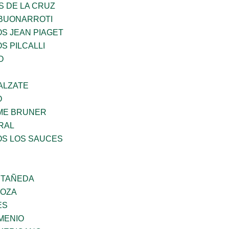
S DE LA CRUZ
 BUONARROTI
OS JEAN PIAGET
S PILCALLI
O
ALZATE
O
ME BRUNER
RAL
OS LOS SAUCES
STAÑEDA
DOZA
ES
MENIO