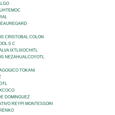
ALGO
AUHTEMOC
RAL
 BEAUREGARD
OS CRISTOBAL COLON
OOL S C
LVA IXTLIXOCHITL
ÐOS NEZAHUALCOYOTL
DAGOGICO TOKANI
Z
OTL
EXCOCO
DE DOMINGUEZ
TIVO REYPI MONTESSORI
ARENKO