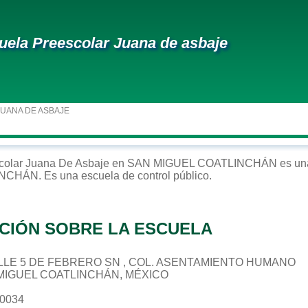
uela Preescolar Juana de asbaje
JUANA DE ASBAJE
colar
Juana De Asbaje
en
SAN MIGUEL COATLINCHÁN
es una
INCHÁN
. Es una escuela de control
público
.
CIÓN SOBRE LA ESCUELA
 CALLE 5 DE FEBRERO SN , COL. ASENTAMIENTO HUMANO
 MIGUEL COATLINCHÁN, MÉXICO
10034