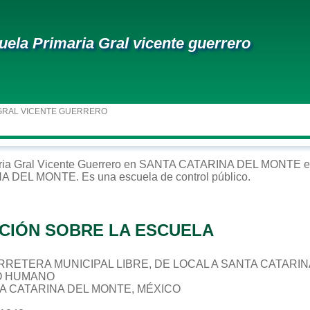
uela Primaria Gral vicente guerrero
GRAL VICENTE GUERRERO
ria
Gral Vicente Guerrero
en
SANTA CATARINA DEL MONTE
e
NA DEL MONTE
. Es una escuela de control
público
.
CIÓN SOBRE LA ESCUELA
CARRETERA MUNICIPAL LIBRE, DE LOCAL A SANTA CATARIN
O HUMANO
TA CATARINA DEL MONTE, MÉXICO