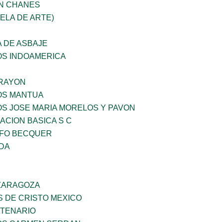
AN CHANES
UELA DE ARTE)
 DE ASBAJE
OS INDOAMERICA
RAYON
ÑOS MANTUA
OS JOSE MARIA MORELOS Y PAVON
CION BASICA S C
FO BECQUER
IDA
 ZARAGOZA
S DE CRISTO MEXICO
NTENARIO