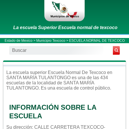
La escuela Superior Escuela normal de texcoco
Estado de Mexico
>
Municipio Texcoco
> ESCUELA NORMAL DE TEXCOCO
La escuela
superior
Escuela Normal De Texcoco
en
SANTA MARÍA TULANTONGO
es una de las 434
escuelas de la localidad de
SANTA MARÍA
TULANTONGO
. Es una escuela de control
público
.
INFORMACIÓN SOBRE LA
ESCUELA
Su dirección: CALLE CARRETERA TEXCOCO-