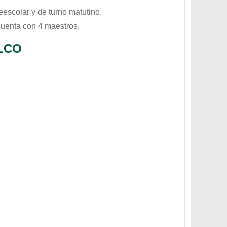
eescolar
y de turno
matutino
.
cuenta con 4 maestros.
LCO