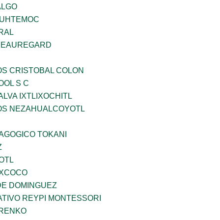
ALGO
AUHTEMOC
RAL
 BEAUREGARD
OS CRISTOBAL COLON
OOL S C
LVA IXTLIXOCHITL
ÐOS NEZAHUALCOYOTL
DAGOGICO TOKANI
Z
OTL
EXCOCO
DE DOMINGUEZ
TIVO REYPI MONTESSORI
ARENKO