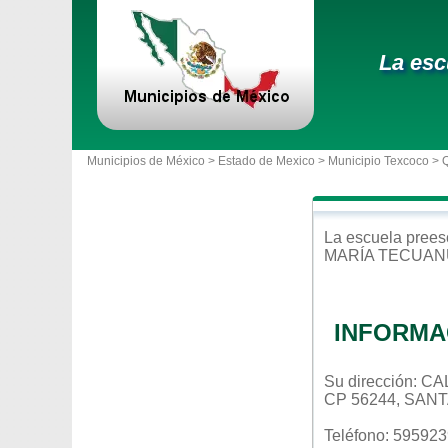
La esc
Municipios de México >
Estado de Mexico
>
Municipio Texcoco
> 
La escuela
prees
MARÍA TECUA
INFORMA
Su dirección:
CP 56244, SAN
Teléfono: 59592