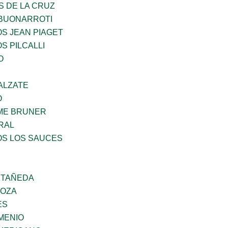
S DE LA CRUZ
 BUONARROTI
OS JEAN PIAGET
S PILCALLI
O
ALZATE
O
ME BRUNER
RAL
OS LOS SAUCES
STAÑEDA
DOZA
ES
MENIO