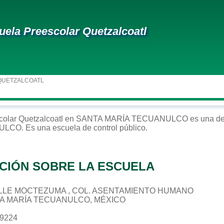
uela Preescolar Quetzalcoatl
QUETZALCOATL
colar
Quetzalcoatl
en
SANTA MARÍA TECUANULCO
es una de
NULCO
. Es una escuela de control
público
.
CIÓN SOBRE LA ESCUELA
 CALLE MOCTEZUMA , COL. ASENTAMIENTO HUMANO
TA MARÍA TECUANULCO, MÉXICO
39224